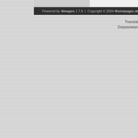
Powered by
4images
1.7.9 | Copyright © 2004
4homepages.d
Transla
Dopasowani