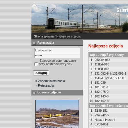
Strona główna
/ Najlepsze zdjęcia
Rejestracja
Najlepsze zdjęcia
Top 10 zdjęć wg oceny
1
060DA-937
Zalogować automatycznie
przy następnej wizycie?
2
111Ed-018
3
111Ed-018
4
131 092-9 & 131 091-1
5
15D/A-121 & 15D-111
» Zapomniałem hasła
6
181 039
» Rejestracja
7
181 081-1
8
182 075-2
Losowe zdjęcie
9
182 143-8
10
182 162-8
Top 10 zdjęć wg ilości g
1
E189 151
2
234 242-6
3
Najazd Husarii
4
EP08-001