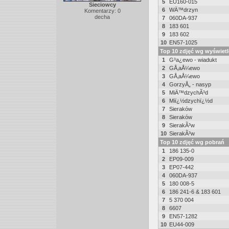
5
EU160-015
Sieciowcy
6
WÄ™drzyn
Komentarzy: 0
decha
7
060DA-937
8
183 601
9
183 602
10
EN57-1025
Top 10 zdjęć wg wyświet
1
G³a¿ewo - wiadukt
2
GÅ‚aÅ¼ewo
3
GÅ‚aÅ¼ewo
4
GorzyÅ„ - nasyp
5
MiÄ™dzychÃ³d
6
Miï¿½dzychï¿½d
7
Sieraków
8
Sieraków
9
SierakÃ³w
10
SierakÃ³w
Top 10 zdjęć wg pobrań
1
186 135-0
2
EP09-009
3
EP07-442
4
060DA-937
5
180 008-5
6
186 241-6 & 183 601
7
5 370 004
8
6607
9
EN57-1282
10
EU44-009