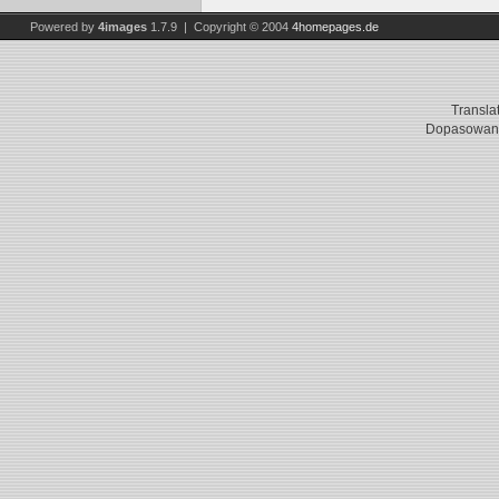
Powered by
4images
1.7.9 | Copyright © 2004
4homepages.de
Transla
Dopasowani