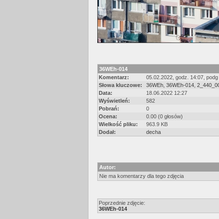
36WEh-014
Komentarz:
05.02.2022, godz. 14:07, pod
Słowa kluczowe:
36WEh
,
36WEh-014
,
2_440_0
Data:
18.06.2022 12:27
Wyświetleń:
582
Pobrań:
0
Ocena:
0.00 (0 głosów)
Wielkość pliku:
963.9 KB
Dodał:
decha
Autor:
Nie ma komentarzy dla tego zdjęcia
Poprzednie zdjęcie:
36WEh-014