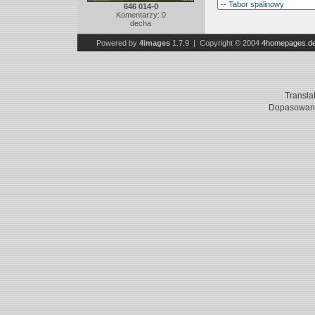
646 014-0
Komentarzy: 0
decha
Powered by
4images
1.7.9 | Copyright © 2004
4homepages.d
Transla
Dopasowani