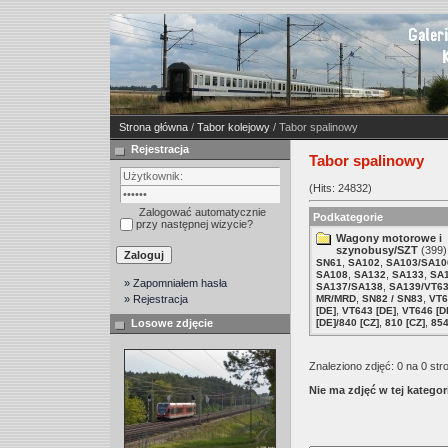
Strona główna
/
Tabor kolejowy
/ Tabor spalinowy
Rejestracja
Tabor spalinowy
(Hits: 24832)
Zalogować automatycznie
Podkategorie
przy następnej wizycie?
Wagony motorowe i
szynobusy/SZT
(399)
,
,
SN61
SA102
SA103/SA10
,
,
,
SA108
SA132
SA133
SA
» Zapomniałem hasła
,
SA137/SA138
SA139/VT6
,
,
» Rejestracja
MR/MRD
SN82 / SN83
VT6
,
,
[DE]
VT643 [DE]
VT646 [D
,
,
Losowe zdjęcie
[DE]/840 [CZ]
810 [CZ]
854
Znaleziono zdjęć: 0 na 0 str
Nie ma zdjęć w tej kategori