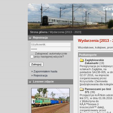
Strona główna
/ Wydarzenia [2013 - 2023]
Rejestracja
Wydarzenia [2013 - 
Wszelakowe, kolejowe, promoc
Zalogować automatycznie
Podkategorie
przy następnej wizycie?
Zagłębiowskie
Zakamarki
(19)
Peregrynacja po kolejowyc
szlakach Zagłębia, na
» Zapomniałem hasła
pokładzie SA138-005, w dn
02.07.2016, na imprezie
» Rejestracja
zorganizowanej przez
Krzysztofa i Ziemowita
Losowe zdjęcie
[podziękowania dla kolegów
Parowozami po linii
371
(39)
Przejazd po krÃ³tkim odci
linii 371, w dniu 01.06.2016 
z Wolsztyna do
KÅ‚Ä™boowa (i
troszeczkÄ™ dalej),
zorganizowany przez