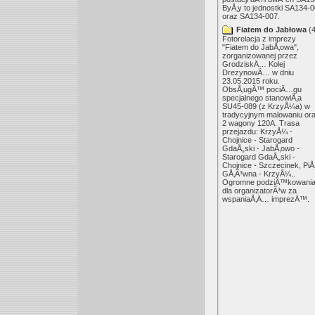
ByÅ‚y to jednostki SA134-
oraz SA134-007.
Fiatem do Jabłowa
(4
Fotorelacja z imprezy
"Fiatem do JabÅ‚owa",
zorganizowanej przez
GrodziskÄ… Kolej
DrezynowÄ… w dniu
23.05.2015 roku.
ObsÅ‚ugÄ™ pociÄ…gu
specjalnego stanowiÅ‚a
SU45-089 (z KrzyÅ¼a) w
tradycyjnym malowaniu or
2 wagony 120A. Trasa
przejazdu: KrzyÅ¼ -
Chojnice - Starogard
GdaÅ„ski - JabÅ‚owo -
Starogard GdaÅ„ski -
Chojnice - Szczecinek, PiÅ
GÅ‚Ã³wna - KrzyÅ¼..
Ogromne podziÄ™kowani
dla organizatorÃ³w za
wspaniaÅ‚Ä… imprezÄ™.