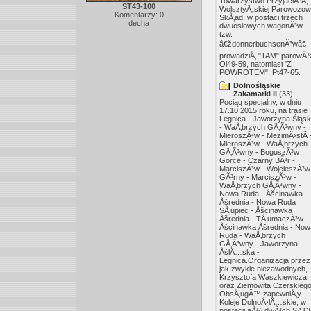
Towarzystwo PrzyjaciÃ³Å‚
ST43-100
WolsztyÅ„skiej Parowozow
Komentarzy: 0
SkÅ‚ad, w postaci trzech
decha
dwuosiowych wagonÃ³w,
tzw.
â€ždonnerbuchsenÃ³wâ€
prowadziÅ‚ "TAM" parowÃ³
Ol49-59, natomiast 'Z
POWROTEM", Pt47-65.
Dolnośląskie
Zakamarki II
(33)
Pociąg specjalny, w dniu
17.10.2015 roku, na trasie
Legnica - Jaworzyna Śląs
- WaÅ‚brzych GÅ‚Ã³wny -
MieroszÃ³w - MezimÄ›stÃ­ 
MieroszÃ³w - WaÅ‚brzych
GÅ‚Ã³wny - BoguszÃ³w
Gorce - Czarny BÃ³r -
MarciszÃ³w - WojcieszÃ³w
GÃ³rny - MarciszÃ³w -
WaÅ‚brzych GÅ‚Ã³wny -
Nowa Ruda - Åšcinawka
Åšrednia - Nowa Ruda
SÅ‚upiec - Åšcinawka
Åšrednia - TÅ‚umaczÃ³w -
Åšcinawka Åšrednia - Now
Ruda - WaÅ‚brzych
GÅ‚Ã³wny - Jaworzyna
ÅšlÄ…ska -
Legnica.Organizacja przez
jak zwykle niezawodnych,
Krzysztofa Waszkiewicza
oraz Ziemowita Czerskiego
ObsÅ‚ugÄ™ zapewniÅ‚y
Koleje DolnoÅ›lÄ…skie, w
postacji aÅ¼ dwÃ³ch SA13