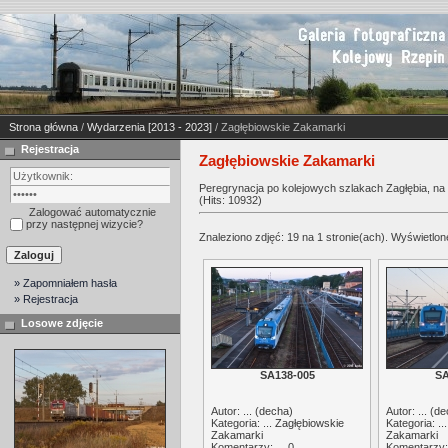
Strona główna
/
Wydarzenia [2013 - 2023]
/ Zagłębiowskie Zakamarki
Rejestracja
Zagłębiowskie Zakamarki
Peregrynacja po kolejowych szlakach Zagłębia, na 
(Hits: 10932)
Zalogować automatycznie
przy następnej wizycie?
Znaleziono zdjęć: 19 na 1 stronie(ach). Wyświetlone
» Zapomniałem hasła
» Rejestracja
Losowe zdjęcie
SA138-005
SA
Autor: ... (
decha
)
Autor: ... (
de
Kategoria: ...
Zagłębiowskie
Kategoria: ..
Zakamarki
Zakamarki
Komentarzy: ... 0
Komentarzy: 