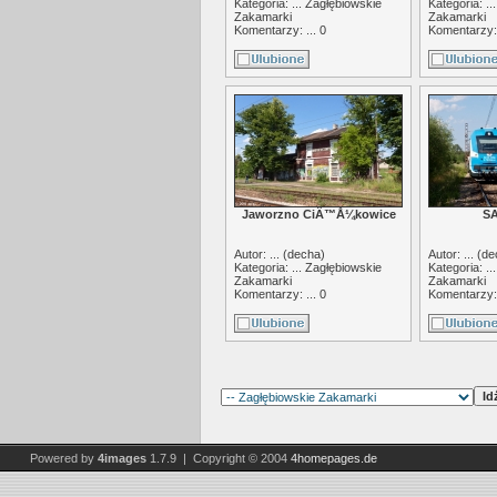
Kategoria: ...
Zagłębiowskie
Kategoria: ..
Zakamarki
Zakamarki
Komentarzy: ... 0
Komentarzy: 
Jaworzno CiÄ™Å¼kowice
SA
Autor: ... (
decha
)
Autor: ... (
de
Kategoria: ...
Zagłębiowskie
Kategoria: ..
Zakamarki
Zakamarki
Komentarzy: ... 0
Komentarzy: 
Powered by
4images
1.7.9 | Copyright © 2004
4homepages.de