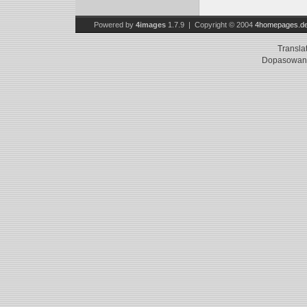
Powered by
4images
1.7.9 | Copyright © 2004
4homepages.d
Transla
Dopasowani