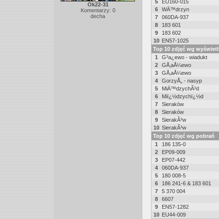
5
EU160-015
Ok22-31
6
WÄ™drzyn
Komentarzy: 0
decha
7
060DA-937
8
183 601
9
183 602
10
EN57-1025
Top 10 zdjęć wg wyświet
1
G³a¿ewo - wiadukt
2
GÅ‚aÅ¼ewo
3
GÅ‚aÅ¼ewo
4
GorzyÅ„ - nasyp
5
MiÄ™dzychÃ³d
6
Miï¿½dzychï¿½d
7
Sieraków
8
Sieraków
9
SierakÃ³w
10
SierakÃ³w
Top 10 zdjęć wg pobrań
1
186 135-0
2
EP09-009
3
EP07-442
4
060DA-937
5
180 008-5
6
186 241-6 & 183 601
7
5 370 004
8
6607
9
EN57-1282
10
EU44-009