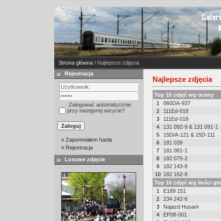
Strona główna
/ Najlepsze zdjęcia
Rejestracja
Najlepsze zdjęcia
Top 10 zdjęć wg oceny
1
060DA-937
Zalogować automatycznie
przy następnej wizycie?
2
111Ed-018
3
111Ed-018
4
131 092-9 & 131 091-1
5
15D/A-121 & 15D-111
» Zapomniałem hasła
6
181 039
» Rejestracja
7
181 081-1
8
182 075-2
Losowe zdjęcie
9
182 143-8
10
182 162-8
Top 10 zdjęć wg ilości g
1
E189 151
2
234 242-6
3
Najazd Husarii
4
EP08-001