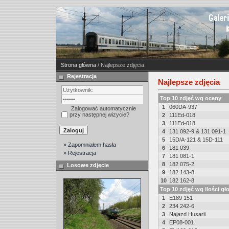
Strona główna
/ Najlepsze zdjęcia
Rejestracja
Najlepsze zdjęcia
Top 10 zdjęć wg oceny
1
060DA-937
Zalogować automatycznie
przy następnej wizycie?
2
111Ed-018
3
111Ed-018
4
131 092-9 & 131 091-1
5
15D/A-121 & 15D-111
» Zapomniałem hasła
6
181 039
» Rejestracja
7
181 081-1
8
182 075-2
Losowe zdjęcie
9
182 143-8
10
182 162-8
Top 10 zdjęć wg ilości g
1
E189 151
2
234 242-6
3
Najazd Husarii
4
EP08-001