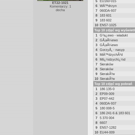
5
EU160-015
ET22-1021
6
WÄ™drzyn
Komentarzy: 1
decha
7
060DA-937
8
183 601
9
183 602
10
EN57-1025
Top 10 zdjęć wg wyświet
1
G³a¿ewo - wiadukt
2
GÅ‚aÅ¼ewo
3
GÅ‚aÅ¼ewo
4
GorzyÅ„ - nasyp
5
MiÄ™dzychÃ³d
6
Miï¿½dzychï¿½d
7
Sieraków
8
Sieraków
9
SierakÃ³w
10
SierakÃ³w
Top 10 zdjęć wg pobrań
1
186 135-0
2
EP09-009
3
EP07-442
4
060DA-937
5
180 008-5
6
186 241-6 & 183 601
7
5 370 004
8
6607
9
EN57-1282
10
EU44-009