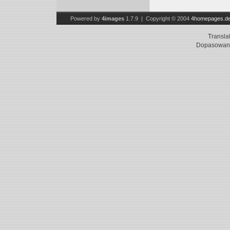
Powered by
4images
1.7.9 | Copyright © 2004
4homepages.d
Transla
Dopasowani