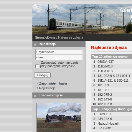
Strona główna
/ Najlepsze zdjęcia
Rejestracja
Najlepsze zdjęcia
Top 10 zdjęć wg oceny
1
060DA-937
Zalogować automatycznie
przy następnej wizycie?
2
111Ed-018
3
111Ed-018
4
131 092-9 & 131 091-1
5
15D/A-121 & 15D-111
» Zapomniałem hasła
6
181 039
» Rejestracja
7
181 081-1
8
182 075-2
Losowe zdjęcie
9
182 143-8
10
182 162-8
Top 10 zdjęć wg ilości g
1
E189 151
2
234 242-6
3
Najazd Husarii
4
EP08-001