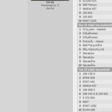
5
EU160-015
Tr5-65
6
WÄ™drzyn
Komentarzy: 0
decha
7
060DA-937
8
183 601
9
183 602
10
EN57-1025
Top 10 zdjęć wg wyświet
1
G³a¿ewo - wiadukt
2
GÅ‚aÅ¼ewo
3
GÅ‚aÅ¼ewo
4
GorzyÅ„ - nasyp
5
MiÄ™dzychÃ³d
6
Miï¿½dzychï¿½d
7
Sieraków
8
Sieraków
9
SierakÃ³w
10
SierakÃ³w
Top 10 zdjęć wg pobrań
1
186 135-0
2
EP09-009
3
EP07-442
4
060DA-937
5
180 008-5
6
186 241-6 & 183 601
7
5 370 004
8
6607
9
EN57-1282
10
EU44-009