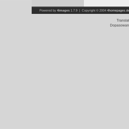
Powered by
4images
1.7.9 | Copyright © 2004
4homepages.d
Transla
Dopasowani