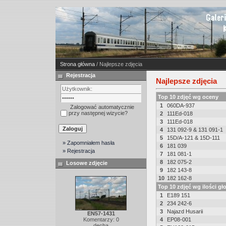
Strona główna
/ Najlepsze zdjęcia
Rejestracja
Najlepsze zdjęcia
Top 10 zdjęć wg oceny
1
060DA-937
Zalogować automatycznie
przy następnej wizycie?
2
111Ed-018
3
111Ed-018
4
131 092-9 & 131 091-1
5
15D/A-121 & 15D-111
» Zapomniałem hasła
6
181 039
» Rejestracja
7
181 081-1
8
182 075-2
Losowe zdjęcie
9
182 143-8
10
182 162-8
Top 10 zdjęć wg ilości g
1
E189 151
2
234 242-6
3
Najazd Husarii
EN57-1431
Komentarzy: 0
4
EP08-001
decha