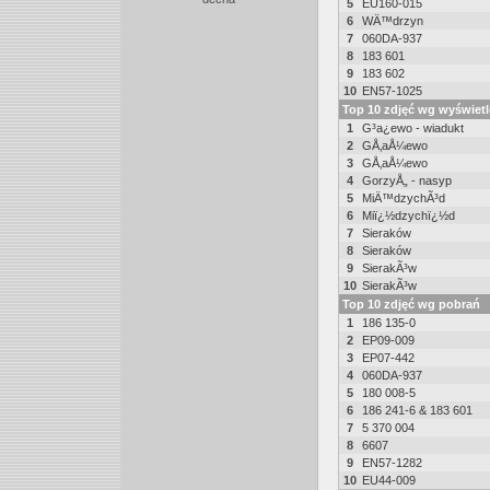
5
EU160-015
6
WÄ™drzyn
7
060DA-937
8
183 601
9
183 602
10
EN57-1025
Top 10 zdjęć wg wyświet
1
G³a¿ewo - wiadukt
2
GÅ‚aÅ¼ewo
3
GÅ‚aÅ¼ewo
4
GorzyÅ„ - nasyp
5
MiÄ™dzychÃ³d
6
Miï¿½dzychï¿½d
7
Sieraków
8
Sieraków
9
SierakÃ³w
10
SierakÃ³w
Top 10 zdjęć wg pobrań
1
186 135-0
2
EP09-009
3
EP07-442
4
060DA-937
5
180 008-5
6
186 241-6 & 183 601
7
5 370 004
8
6607
9
EN57-1282
10
EU44-009