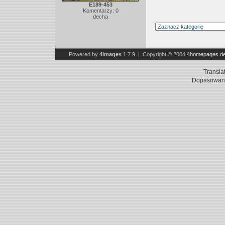
E189-453
Komentarzy: 0
decha
Powered by
4images
1.7.9 | Copyright © 2004
4homepages.d
Transla
Dopasowani