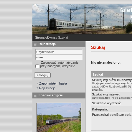
Strona główna
/ Szukaj
Rejestracja
Szukaj
Zalogować automatycznie
Nic nie znaleziono.
przy następnej wizycie?
Szukaj
Szukaj wg słów kluczowy
» Zapomniałem hasła
Użyj operatorów logicznych I
szczegółów. Użyj gwiazdki (*)
» Rejestracja
znaków.
Szukaj wg nazwy:
Losowe zdjęcie
Użyj gwiazdki (*) do zastąpie
Szukanie wyrażeń:
Kategoria:
Przeszukaj poniższe pola