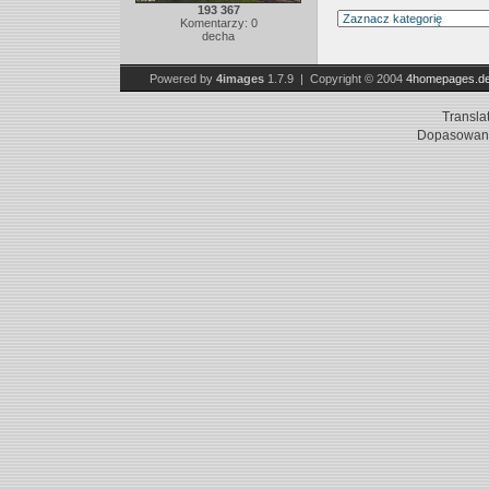
193 367
Komentarzy: 0
decha
Powered by
4images
1.7.9 | Copyright © 2004
4homepages.d
Transla
Dopasowani