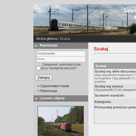
Strona główna
/ Szukaj
Rejestracja
Szukaj
Zalogować automatycznie
Szukaj
przy następnej wizycie?
Szukaj wg słów kluczowy
Użyj operatorów logicznych I
szczegółów. Użyj gwiazdki (*)
znaków.
» Zapomniałem hasła
Szukaj wg nazwy:
Użyj gwiazdki (*) do zastąpie
» Rejestracja
Szukanie wyrażeń:
Losowe zdjęcie
Kategoria:
Przeszukaj poniższe pola