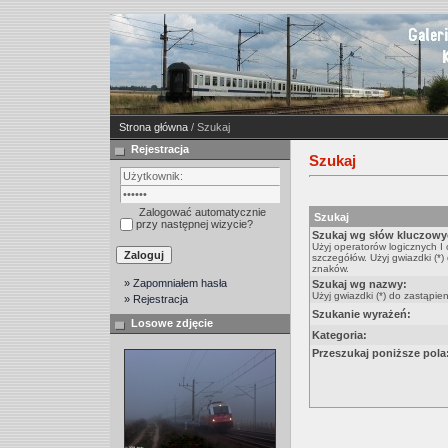
Strona główna
/ Szukaj
Rejestracja
Szukaj
Zalogować automatycznie
Szukaj
przy następnej wizycie?
Szukaj wg słów kluczowy
Użyj operatorów logicznych I
szczegółów. Użyj gwiazdki (*)
znaków.
» Zapomniałem hasła
Szukaj wg nazwy:
Użyj gwiazdki (*) do zastąpie
» Rejestracja
Szukanie wyrażeń:
Losowe zdjęcie
Kategoria:
Przeszukaj poniższe pola