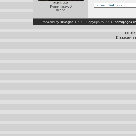
EU44-005
Komentarzy: 0
decha
Powered by
4images
1.7.9 | Copyright © 2004
4homepages.d
Transla
Dopasowani