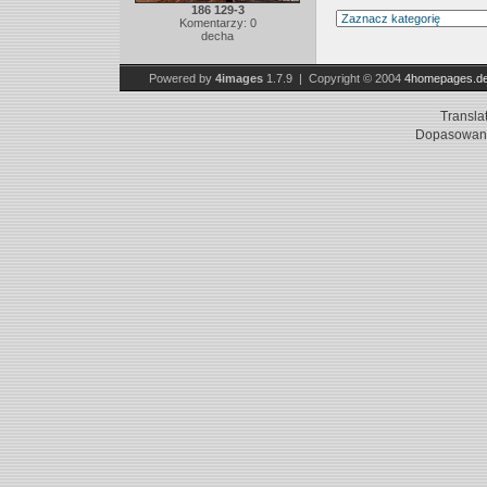
186 129-3
Komentarzy: 0
decha
Powered by
4images
1.7.9 | Copyright © 2004
4homepages.d
Transla
Dopasowani