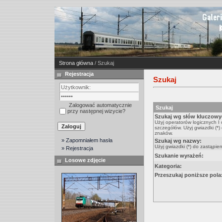
Strona główna
/ Szukaj
Rejestracja
Szukaj
Zalogować automatycznie
Szukaj
przy następnej wizycie?
Szukaj wg słów kluczowy
Użyj operatorów logicznych I
szczegółów. Użyj gwiazdki (*)
znaków.
» Zapomniałem hasła
Szukaj wg nazwy:
Użyj gwiazdki (*) do zastąpie
» Rejestracja
Szukanie wyrażeń:
Losowe zdjęcie
Kategoria:
Przeszukaj poniższe pola