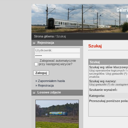
Strona główna
/ Szukaj
Rejestracja
Szukaj
Zalogować automatycznie
Szukaj
przy następnej wizycie?
Szukaj wg słów kluczowy
Użyj operatorów logicznych I
szczegółów. Użyj gwiazdki (*)
znaków.
» Zapomniałem hasła
Szukaj wg nazwy:
Użyj gwiazdki (*) do zastąpie
» Rejestracja
Szukanie wyrażeń:
Losowe zdjęcie
Kategoria:
Przeszukaj poniższe pola