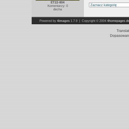
ET22-804
Komentarzy: 0
decha
Powered by
4images
1.7.9 | Copyright © 2004
4homepages.d
Transla
Dopasowani