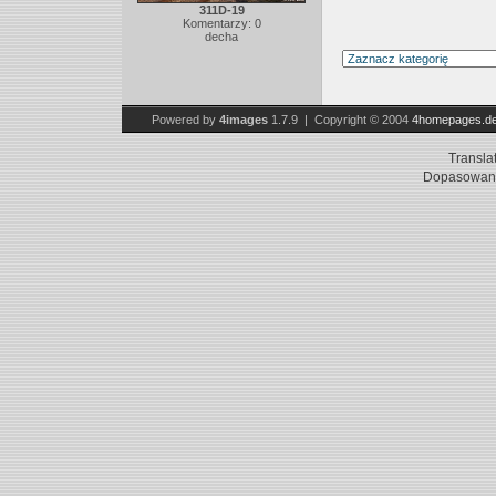
311D-19
Komentarzy: 0
decha
Powered by
4images
1.7.9 | Copyright © 2004
4homepages.d
Transla
Dopasowani