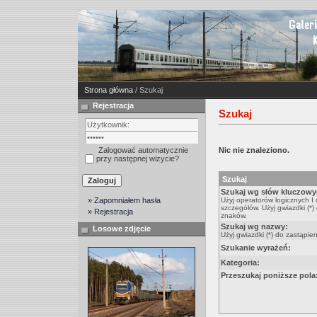
Strona główna
/ Szukaj
Rejestracja
Szukaj
Zalogować automatycznie
Nic nie znaleziono.
przy następnej wizycie?
Szukaj
Szukaj wg słów kluczowy
» Zapomniałem hasła
Użyj operatorów logicznych I
szczegółów. Użyj gwiazdki (*)
» Rejestracja
znaków.
Szukaj wg nazwy:
Losowe zdjęcie
Użyj gwiazdki (*) do zastąpie
Szukanie wyrażeń:
Kategoria:
Przeszukaj poniższe pola