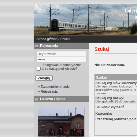
Strona główna
/ Szukaj
Rejestracja
Szukaj
Zalogować automatycznie
Nic nie znaleziono.
przy następnej wizycie?
Szukaj
Szukaj wg słów kluczowy
» Zapomniałem hasła
Użyj operatorów logicznych I
szczegółów. Użyj gwiazdki (*)
» Rejestracja
znaków.
Szukaj wg nazwy:
Losowe zdjęcie
Użyj gwiazdki (*) do zastąpie
Szukanie wyrażeń:
Kategoria:
Przeszukaj poniższe pola