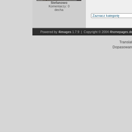
Stefanowo
Komentarzy: 0
decha
Powered by
4images
1.7.9 | Copyright © 2004
4homepages.d
Transla
Dopasowani