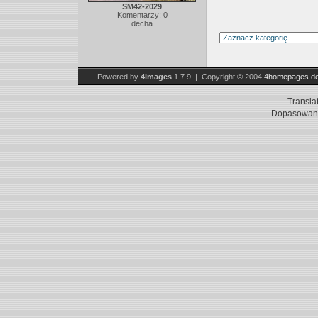
SM42-2029
Komentarzy: 0
decha
Powered by
4images
1.7.9 | Copyright © 2004
4homepages.d
Transla
Dopasowani