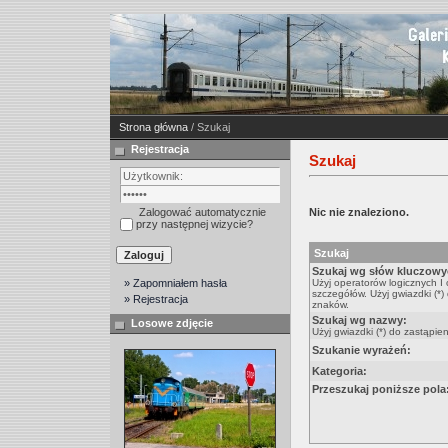
Strona główna
/ Szukaj
Rejestracja
Szukaj
Zalogować automatycznie
Nic nie znaleziono.
przy następnej wizycie?
Szukaj
Szukaj wg słów kluczowy
» Zapomniałem hasła
Użyj operatorów logicznych I
szczegółów. Użyj gwiazdki (*)
» Rejestracja
znaków.
Szukaj wg nazwy:
Losowe zdjęcie
Użyj gwiazdki (*) do zastąpie
Szukanie wyrażeń:
Kategoria:
Przeszukaj poniższe pola