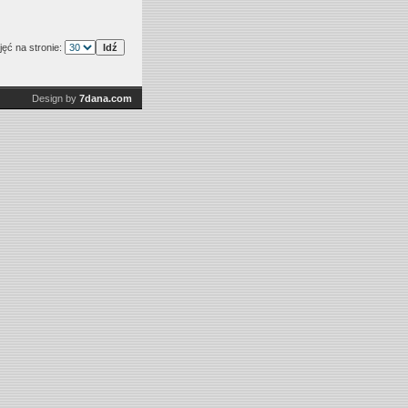
jęć na stronie:
Design by
7dana.com