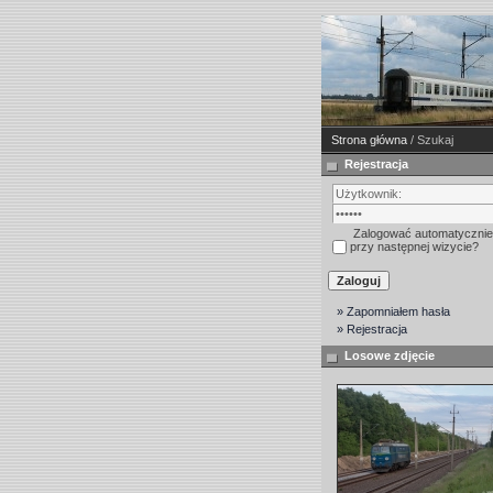
Strona główna
/ Szukaj
Rejestracja
Zalogować automatycznie
przy następnej wizycie?
» Zapomniałem hasła
» Rejestracja
Losowe zdjęcie