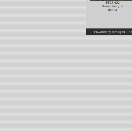
ET22-922
Komentarzy: 0
decha
Powered by
4images
1.7.