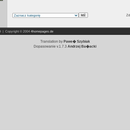
Zd
9 | Copyright © 2004
4homepages.de
Translation by
Pawe� Szybiak
Dopasowanie v.1.7.3
Andrzej Ba�acki