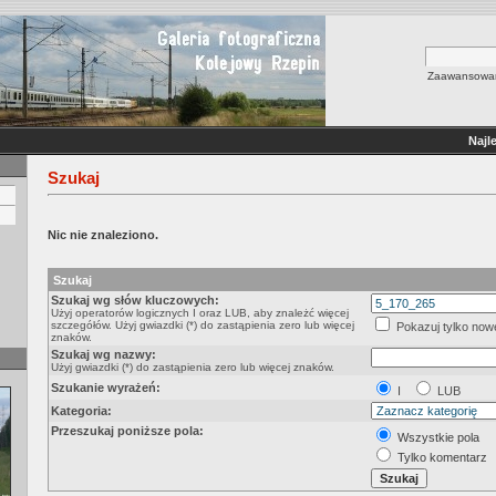
Zaawansowan
Najl
Szukaj
Nic nie znaleziono.
Szukaj
Szukaj wg słów kluczowych:
Użyj operatorów logicznych I oraz LUB, aby znależć więcej
szczegółów. Użyj gwiazdki (*) do zastąpienia zero lub więcej
Pokazuj tylko nowe
znaków.
Szukaj wg nazwy:
Użyj gwiazdki (*) do zastąpienia zero lub więcej znaków.
Szukanie wyrażeń:
I
LUB
Kategoria:
Przeszukaj poniższe pola:
Wszystkie pola
Tylko komentarz