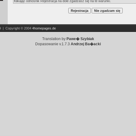
Klikając odnośnik Rejestracja na dole zgadzasz się na te warunki.
9 | Copyright © 2004
4homepages.de
Translation by
Pawe� Szybiak
Dopasowanie v.1.7.3
Andrzej Ba�acki