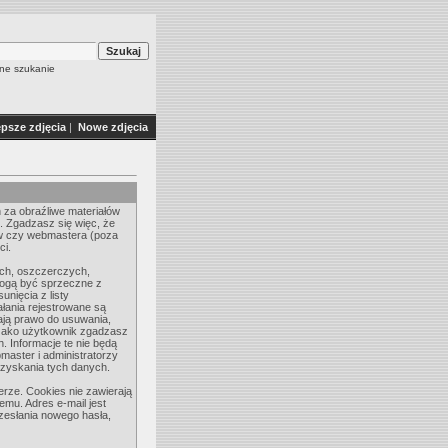
e szukanie
epsze zdjęcia
|
Nowe zdjęcia
 za obraźliwe materiałów
. Zgadzasz się więc, że
rów czy webmastera (poza
ci.
ych, oszczerczych,
mogą być sprzeczne z
nięcia z listy
łania rejestrowane są
ają prawo do usuwania,
. Jako użytkownik zgadzasz
 Informacje te nie będą
aster i administratorzy
ozyskania tych danych.
rze. Cookies nie zawierają
temu. Adres e-mail jest
rzesłania nowego hasła,