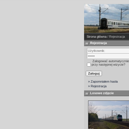
Strona główna
/ Rejestracja
Rejestracja
Zalogować automatycznie
przy następnej wizycie?
» Zapomniałem hasła
» Rejestracja
Losowe zdjęcie