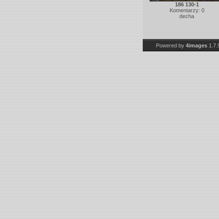
186 130-1
Komentarzy: 0
decha
Powered by
4images
1.7.