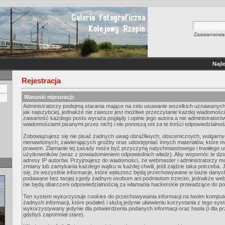
Zaawansowan
Najl
Rejestracja
Warunki rejestracji:
Administratorzy podejmą starania mające na celu usuwanie wszelkich uznawanych
jak najszybciej, jednakże nie zawsze jest możliwe przeczytanie każdej wiadomości
zawartość każdego postu wyraża poglądy i opinie jego autora a nie administrato
wiadomościami pisanymi przez nich) i nie ponoszą oni za te treści odpowiedzialnoś
Zobowiązujesz się nie pisać żadnych uwag obraźliwych, obscenicznych, wulgarn
nienawistnych, zawierających groźby oraz udostępniać innych materiałów, które 
prawem. Złamanie tej zasady może być przyczyną natychmiastowego i trwałego usu
użytkowników (wraz z powiadomieniem odpowiednich władz). Aby wspomóc te dzia
adresy IP autorów. Przyjmujesz do wiadomości, że webmaster i administratorzy m
zmiany lub zamykania każdego wątku w każdej chwili, jeśli zajdzie taka potrzeba
się, że wszystkie informacje, które wpiszesz będą przechowywane w bazie danych.
podawane bez twojej zgody żadnym osobom ani podmiotom trzecim, jednakże webm
nie będą obarczeni odpowiedzialnością za włamania hackerskie prowadzące do p
Ten system wykorzystuje cookies do przechowywania informacji na twoim kompute
żadnych informacji, które podałeś i służą jedynie ułatwieniu korzystania z tego sys
wykorzystywany jedynie dla potwierdzenia podanych informacji oraz hasła (i dla p
gdybyś zapomniał stare).