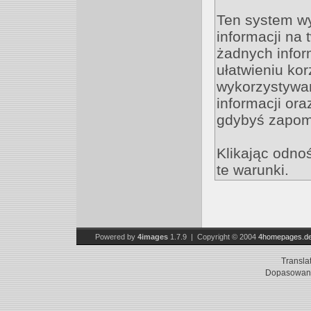
Ten system w
informacji na
żadnych inform
ułatwieniu kor
wykorzystywan
informacji ora
gdybyś zapomn
Klikając odno
te warunki.
Powered by
4images
1.7.9 | Copyright © 2004
4homepages.d
Transla
Dopasowani