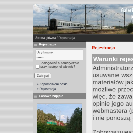
Strona główna
/ Rejestracja
Rejestracja
Rejestracja
Warunki rejes
Zalogować automatycznie
Administrator
przy następnej wizycie?
usuwanie wsz
materiałów jak
» Zapomniałem hasła
możliwe przec
» Rejestracja
więc, że zawa
Losowe zdjęcie
opinie jego au
webmastera (
i nie ponoszą 
Zobowiązujesz