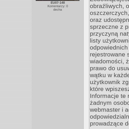
EU07-148
obraźliwych, 
Komentarzy: 0
decha
oszczerczych,
oraz udostępn
sprzeczne z p
przyczyną nat
listy użytkow
odpowiednich 
rejestrowane 
wiadomości, ż
prawo do usu
wątku w każdej
użytkownik zg
które wpisze
Informacje te
żadnym osobo
webmaster i a
odpowiedzialn
prowadzące d