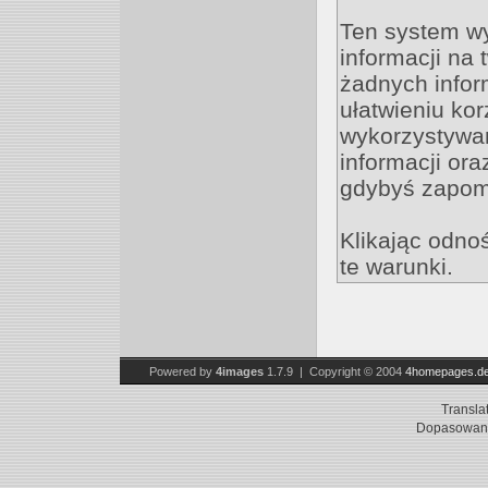
Ten system w
informacji na
żadnych inform
ułatwieniu kor
wykorzystywan
informacji ora
gdybyś zapomn
Klikając odno
te warunki.
Powered by
4images
1.7.9 | Copyright © 2004
4homepages.d
Transla
Dopasowani