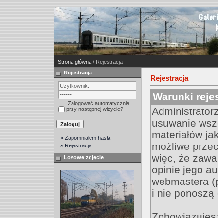
Strona główna
/ Rejestracja
Rejestracja
Rejestracja
Warunki rejes
Zalogować automatycznie
Administrator
przy następnej wizycie?
usuwanie wsz
materiałów jak
» Zapomniałem hasła
możliwe przec
» Rejestracja
więc, że zawa
Losowe zdjęcie
opinie jego au
webmastera (
i nie ponoszą 
Zobowiązujesz