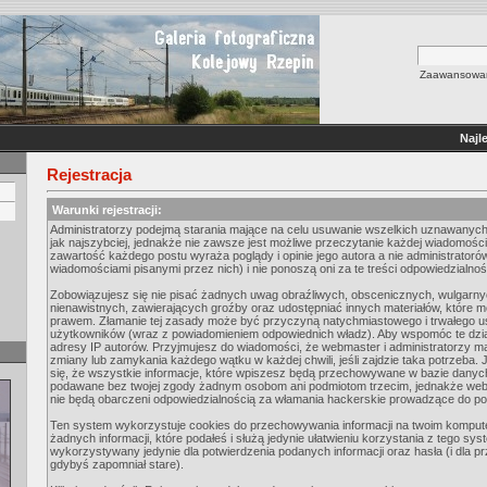
Zaawansowan
Najl
Rejestracja
Warunki rejestracji:
Administratorzy podejmą starania mające na celu usuwanie wszelkich uznawanych
jak najszybciej, jednakże nie zawsze jest możliwe przeczytanie każdej wiadomości
zawartość każdego postu wyraża poglądy i opinie jego autora a nie administrato
wiadomościami pisanymi przez nich) i nie ponoszą oni za te treści odpowiedzialnoś
Zobowiązujesz się nie pisać żadnych uwag obraźliwych, obscenicznych, wulgarn
nienawistnych, zawierających groźby oraz udostępniać innych materiałów, które 
prawem. Złamanie tej zasady może być przyczyną natychmiastowego i trwałego usu
użytkowników (wraz z powiadomieniem odpowiednich władz). Aby wspomóc te dzia
adresy IP autorów. Przyjmujesz do wiadomości, że webmaster i administratorzy m
zmiany lub zamykania każdego wątku w każdej chwili, jeśli zajdzie taka potrzeba
się, że wszystkie informacje, które wpiszesz będą przechowywane w bazie danych.
podawane bez twojej zgody żadnym osobom ani podmiotom trzecim, jednakże webm
nie będą obarczeni odpowiedzialnością za włamania hackerskie prowadzące do p
Ten system wykorzystuje cookies do przechowywania informacji na twoim kompute
żadnych informacji, które podałeś i służą jedynie ułatwieniu korzystania z tego sys
wykorzystywany jedynie dla potwierdzenia podanych informacji oraz hasła (i dla p
gdybyś zapomniał stare).