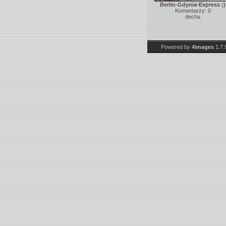
Berlin-Gdynia-Express ;)
Komentarzy: 0
decha
Powered by
4images
1.7.