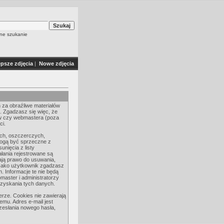
e szukanie
epsze zdjęcia
|
Nowe zdjęcia
 za obraźliwe materiałów
. Zgadzasz się więc, że
rów czy webmastera (poza
ci.
ych, oszczerczych,
mogą być sprzeczne z
nięcia z listy
łania rejestrowane są
ają prawo do usuwania,
. Jako użytkownik zgadzasz
 Informacje te nie będą
aster i administratorzy
ozyskania tych danych.
rze. Cookies nie zawierają
temu. Adres e-mail jest
rzesłania nowego hasła,