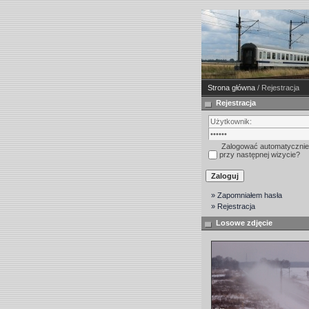
Strona główna
/ Rejestracja
Rejestracja
Zalogować automatycznie
przy następnej wizycie?
» Zapomniałem hasła
» Rejestracja
Losowe zdjęcie