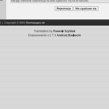
Klikając odnośnik Rejestracja na dole zgadzasz się na te warunki.
9 | Copyright © 2004
4homepages.de
Translation by
Pawe� Szybiak
Dopasowanie v.1.7.3
Andrzej Ba�acki