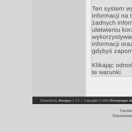
Ten system w
informacji na
żadnych inform
ułatwieniu kor
wykorzystywan
informacji ora
gdybyś zapomn
Klikając odno
te warunki.
Powered by
4images
1.7.9 | Copyright © 2004
4homepages.d
Transla
Dopasowani