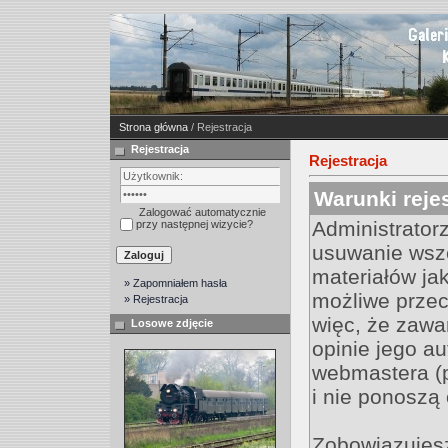
Strona główna
/ Rejestracja
Rejestracja
Rejestracja
Warunki rejes
Zalogować automatycznie
Administrator
przy następnej wizycie?
usuwanie wsz
materiałów jak
» Zapomniałem hasła
możliwe przec
» Rejestracja
więc, że zawa
Losowe zdjęcie
opinie jego au
webmastera (
i nie ponoszą 
Zobowiązujesz