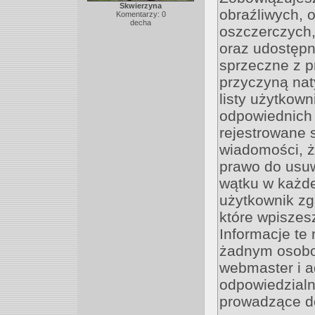
Skwierzyna
obraźliwych, 
Komentarzy: 0
decha
oszczerczych,
oraz udostępn
sprzeczne z p
przyczyną nat
listy użytkow
odpowiednich 
rejestrowane 
wiadomości, ż
prawo do usu
wątku w każdej
użytkownik zg
które wpisze
Informacje te
żadnym osobo
webmaster i a
odpowiedzialn
prowadzące d