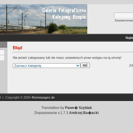
Zaawansowan
Najl
Błąd
Nie jesteś zalogowany lub nie masz ustawionych praw wstępu na tą stronę!
Zd
9 | Copyright © 2004
4homepages.de
Translation by
Pawe� Szybiak
Dopasowanie v.1.7.3
Andrzej Ba�acki