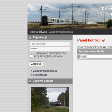
Strona główna
/ Zapomniałem hasła
Rejestracja
Panel kontrolny
Jeśli zapomniałeś hasła, wpis
Zapomniałem hasła
Zalogować automatycznie
przy następnej wizycie?
E-mail:
» Zapomniałem hasła
» Rejestracja
Losowe zdjęcie