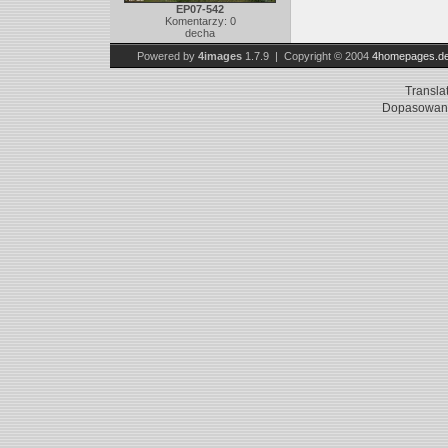
EP07-542
Komentarzy: 0
decha
Powered by
4images
1.7.9 | Copyright © 2004
4homepages.d
Transla
Dopasowani