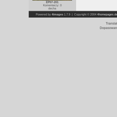
EP07-201
Komentarzy: 0
decha
Powered by
4images
1.7.9 | Copyright © 2004
4homepages.d
Transla
Dopasowani