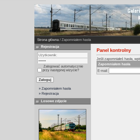
Strona główna
/ Zapomniałem hasła
Rejestracja
Panel kontrolny
Jeśli zapomniałeś hasła, wpis
Zapomniałem hasła
Zalogować automatycznie
przy następnej wizycie?
E-mail:
» Zapomniałem hasła
» Rejestracja
Losowe zdjęcie