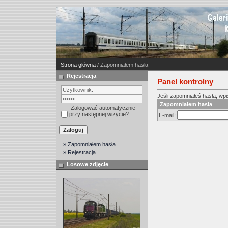
Strona główna
/ Zapomniałem hasła
Rejestracja
Panel kontrolny
Jeśli zapomniałeś hasła, wpis
Zapomniałem hasła
Zalogować automatycznie
przy następnej wizycie?
E-mail:
» Zapomniałem hasła
» Rejestracja
Losowe zdjęcie