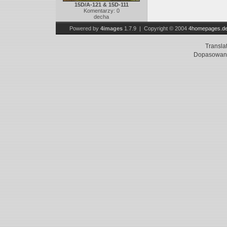
15D/A-121 & 15D-111
Komentarzy: 0
decha
Powered by
4images
1.7.9 | Copyright © 2004
4homepages.d
Transla
Dopasowani