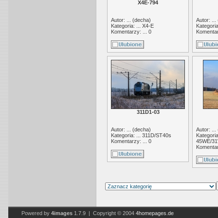
X4E-794
Autor: ... (
decha
)
Autor: ... 
Kategoria: ...
X4-E
Kategoria
Komentarzy: ... 0
Komentarz
311D1-03
Autor: ... (
decha
)
Autor: ... 
Kategoria: ...
311D/ST40s
Kategoria:
Komentarzy: ... 0
45WE/31
Komentarz
Powered by
4images
1.7.9 | Copyright © 2004
4homepages.de