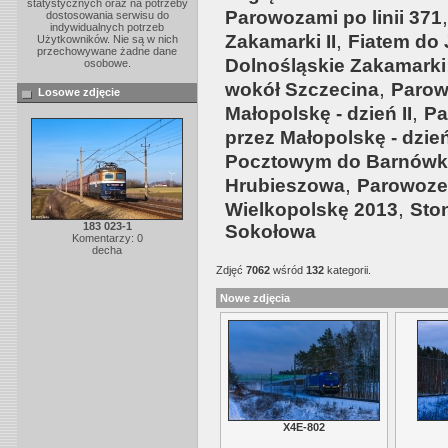
statystycznych oraz na potrzeby
Parowozami po linii 371
dostosowania serwisu do
indywidualnych potrzeb
,
Zakamarki II
Fiatem do
Użytkowników. Nie są w nich
przechowywane żadne dane
Dolnośląskie Zakamarki
osobowe.
,
wokół Szczecina
Parow
Losowe zdjęcie
,
Małopolskę - dzień II
Pa
przez Małopolskę - dzień
Pocztowym do Barnówk
,
Hrubieszowa
Parowoze
,
Wielkopolskę 2013
Sto
183 023-1
Sokołowa
Komentarzy: 0
decha
Zdjęć
7062
wśród
132
kategorii.
Nowe zdjęcia
X4E-802