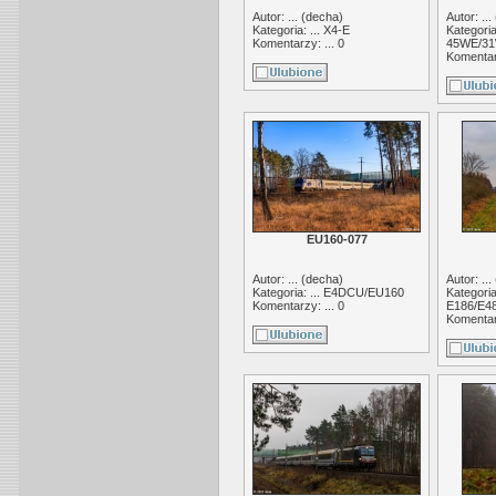
Autor: ... (
decha
)
Autor: ... 
Kategoria: ...
X4-E
Kategoria:
Komentarzy: ... 0
45WE/31
Komentarz
EU160-077
Autor: ... (
decha
)
Autor: ... 
Kategoria: ...
E4DCU/EU160
Kategoria:
Komentarzy: ... 0
E186/E48
Komentarz