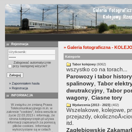
Rejestracja
» Galeria fotograficzna - KOLE
Kategorie
Zalogować automatycznie
Tabor kolejowy
(6062)
przy następnej wizycie?
wszystko co na torach...
Parowozy i tabor histor
,
spalinowy
Tabor elektr
» Zapomniałem hasła
» Rejestracja
,
dwutrakcyjny
Tabor po
INFORMACJA
,
wagony
Ciasne tory
W związku ze zmianą Prawa
Wydarzenia [2013 - 2023]
(402)
Telekomunikacyjnego m.in. w
Wszelakowe, kolejowe, p
zakresie "cookies", która weszła w
życie 22.03.2013 r. informuję, że
przejazdy, okolicznoÅ›ciow
strona kolejowyrzepin.pl używa
itd.
informacji zapisanych za pomocą
plików cookies. Informacje
Zagłębiowskie Zakamar
wykorzystane są w celach