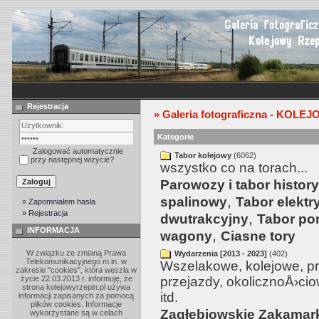
Rejestracja
» Galeria fotograficzna - KOLE
Kategorie
Zalogować automatycznie
Tabor kolejowy
(6062)
przy następnej wizycie?
wszystko co na torach...
Parowozy i tabor histor
,
spalinowy
Tabor elektr
» Zapomniałem hasła
» Rejestracja
,
dwutrakcyjny
Tabor po
INFORMACJA
,
wagony
Ciasne tory
W związku ze zmianą Prawa
Wydarzenia [2013 - 2023]
(402)
Telekomunikacyjnego m.in. w
Wszelakowe, kolejowe, p
zakresie "cookies", która weszła w
życie 22.03.2013 r. informuję, że
przejazdy, okolicznoÅ›ciow
strona kolejowyrzepin.pl używa
itd.
informacji zapisanych za pomocą
plików cookies. Informacje
Zagłębiowskie Zakamar
wykorzystane są w celach