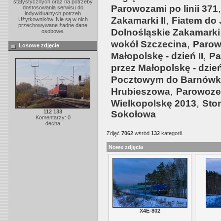
statystycznych oraz na potrzeby
Parowozami po linii 371
dostosowania serwisu do
indywidualnych potrzeb
,
Zakamarki II
Fiatem do
Użytkowników. Nie są w nich
przechowywane żadne dane
Dolnośląskie Zakamarki
osobowe.
,
wokół Szczecina
Parow
Losowe zdjęcie
,
Małopolskę - dzień II
Pa
przez Małopolskę - dzień
Pocztowym do Barnówk
,
Hrubieszowa
Parowoze
,
Wielkopolskę 2013
Sto
112 133
Sokołowa
Komentarzy: 0
decha
Zdjęć
7062
wśród
132
kategorii.
Nowe zdjęcia
X4E-802