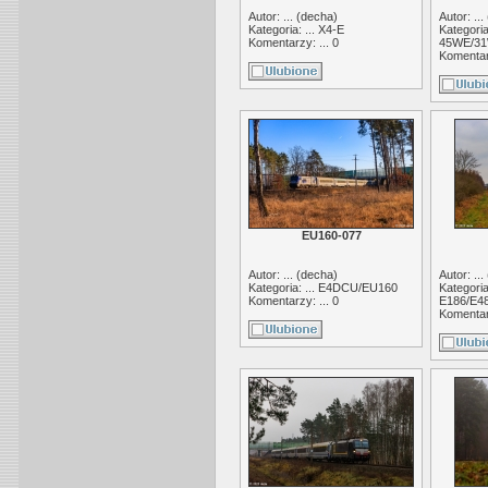
Autor: ... (
decha
)
Autor: ... 
Kategoria: ...
X4-E
Kategoria:
Komentarzy: ... 0
45WE/31
Komentarz
EU160-077
Autor: ... (
decha
)
Autor: ... 
Kategoria: ...
E4DCU/EU160
Kategoria:
Komentarzy: ... 0
E186/E48
Komentarz