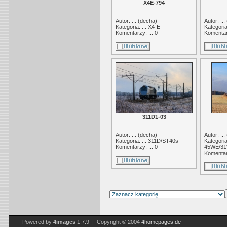
X4E-794
Autor: ... (
decha
)
Autor: ... 
Kategoria: ...
X4-E
Kategoria
Komentarzy: ... 0
Komentarz
311D1-03
Autor: ... (
decha
)
Autor: ... 
Kategoria: ...
311D/ST40s
Kategoria:
Komentarzy: ... 0
45WE/31
Komentarz
Powered by
4images
1.7.9 | Copyright © 2004
4homepages.de