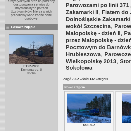
statystycznych oraz na potrzeby
Parowozami po linii 371
dostosowania serwisu do
indywidualnych potrzeb
,
Zakamarki II
Fiatem do
Użytkowników. Nie są w nich
przechowywane żadne dane
Dolnośląskie Zakamarki
osobowe.
,
wokół Szczecina
Parow
Losowe zdjęcie
,
Małopolskę - dzień II
Pa
przez Małopolskę - dzień
Pocztowym do Barnówk
,
Hrubieszowa
Parowoze
,
Wielkopolskę 2013
Sto
ET22-2030
Sokołowa
Komentarzy: 0
decha
Zdjęć
7062
wśród
132
kategorii.
Nowe zdjęcia
X4E-802