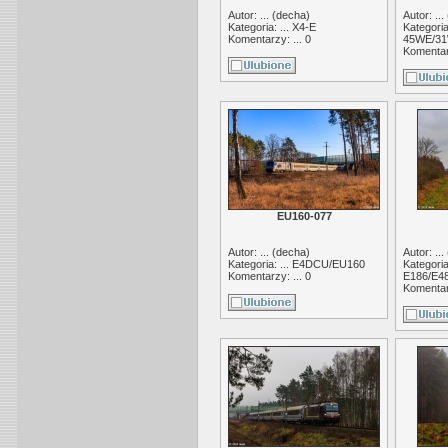
Autor: ... (
decha
)
Autor: ... 
Kategoria: ...
X4-E
Kategoria:
Komentarzy: ... 0
45WE/31
Komentarz
EU160-077
Autor: ... (
decha
)
Autor: ... 
Kategoria: ...
E4DCU/EU160
Kategoria:
Komentarzy: ... 0
E186/E48
Komentarz