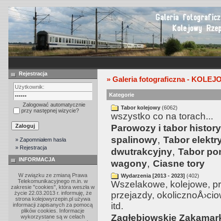
Rejestracja
» Galeria fotograficzna - KOLE
Kategorie
Zalogować automatycznie
Tabor kolejowy
(6062)
przy następnej wizycie?
wszystko co na torach...
Parowozy i tabor histor
,
spalinowy
Tabor elektr
» Zapomniałem hasła
» Rejestracja
,
dwutrakcyjny
Tabor po
INFORMACJA
,
wagony
Ciasne tory
W związku ze zmianą Prawa
Wydarzenia [2013 - 2023]
(402)
Telekomunikacyjnego m.in. w
Wszelakowe, kolejowe, p
zakresie "cookies", która weszła w
życie 22.03.2013 r. informuję, że
przejazdy, okolicznoÅ›ciow
strona kolejowyrzepin.pl używa
itd.
informacji zapisanych za pomocą
plików cookies. Informacje
Zagłębiowskie Zakamar
wykorzystane są w celach