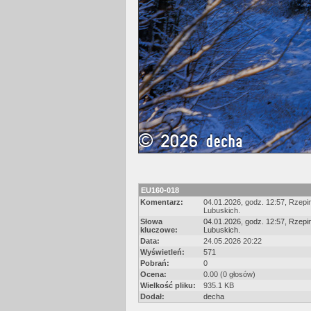
EU160-018
Komentarz:
04.01.2026, godz. 12:57, Rzep
Lubuskich.
Słowa
04.01.2026
,
godz. 12:57
,
Rzepin
kluczowe:
Lubuskich.
Data:
24.05.2026 20:22
Wyświetleń:
571
Pobrań:
0
Ocena:
0.00 (0 głosów)
Wielkość pliku:
935.1 KB
Dodał:
decha