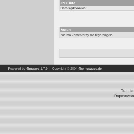
IPTC Info
Data wykonania:
Autor:
Nie ma komentarzy dla tego zdjęcia
Powered by
4images
1.7.9 | Copyright © 2004
4homepages.de
Transla
Dopasowani