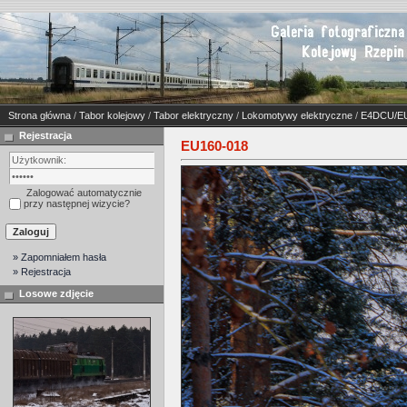
Strona główna
/
Tabor kolejowy
/
Tabor elektryczny
/
Lokomotywy elektryczne
/
E4DCU/E
Rejestracja
EU160-018
Zalogować automatycznie
przy następnej wizycie?
» Zapomniałem hasła
» Rejestracja
Losowe zdjęcie