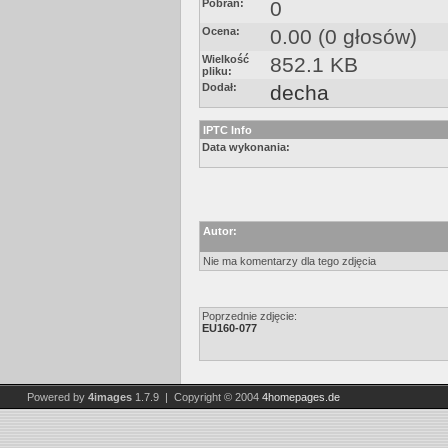
Pobrań:
0
Ocena:
0.00 (0 głosów)
Wielkość
852.1 KB
pliku:
Dodał:
decha
IPTC Info
Data wykonania:
Autor:
Nie ma komentarzy dla tego zdjęcia
Poprzednie zdjęcie:
EU160-077
Powered by
4images
1.7.9 | Copyright © 2004
4homepages.de