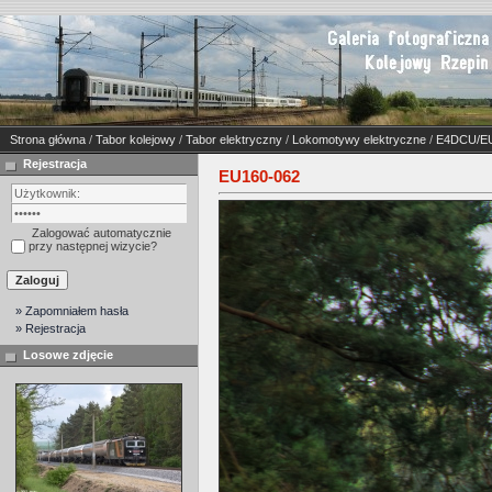
Strona główna
/
Tabor kolejowy
/
Tabor elektryczny
/
Lokomotywy elektryczne
/
E4DCU/E
Rejestracja
EU160-062
Zalogować automatycznie
przy następnej wizycie?
» Zapomniałem hasła
» Rejestracja
Losowe zdjęcie