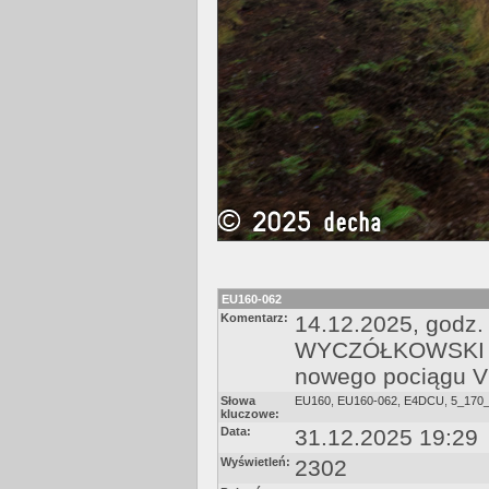
EU160-062
Komentarz:
14.12.2025, godz.
WYCZÓŁKOWSKI (830
nowego pociągu VI
Słowa
EU160
,
EU160-062
,
E4DCU
,
5_170
kluczowe:
Data:
31.12.2025 19:29
Wyświetleń:
2302