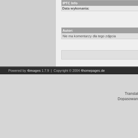
IPTC Info
Data wykonania:
Autor:
Nie ma komentarzy dla tego zdjęcia
Powered by
4images
1.7.9 | Copyright © 2004
4homepages.de
Transla
Dopasowani