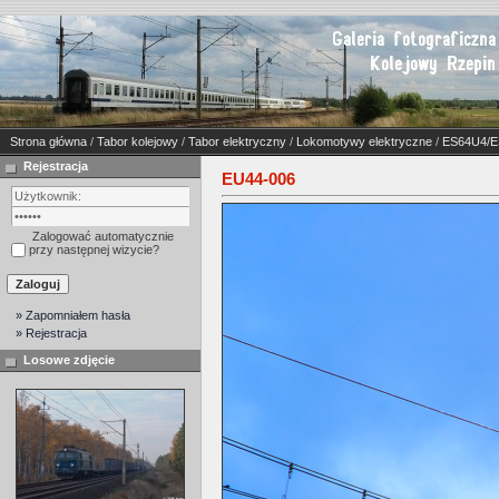
Strona główna
/
Tabor kolejowy
/
Tabor elektryczny
/
Lokomotywy elektryczne
/
ES64U4/
Rejestracja
EU44-006
Zalogować automatycznie
przy następnej wizycie?
» Zapomniałem hasła
» Rejestracja
Losowe zdjęcie