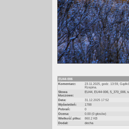
EU44-006
Komentarz:
23.11.2025, godz. 13:59, Gądkó
Rzepina.
Słowa
EU44
,
EU44-006
,
5_370_006
,
t
kluczowe:
Data:
31.12.2025 17:52
Wyświetleń:
1788
Pobrań:
0
Ocena:
0.00 (0 głosów)
Wielkość pliku:
860.2 KB
Dodał:
decha