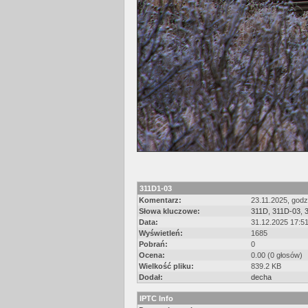
311D1-03
Komentarz:
23.11.2025, godz
Słowa kluczowe:
311D
,
311D-03
,
Data:
31.12.2025 17:5
Wyświetleń:
1685
Pobrań:
0
Ocena:
0.00 (0 głosów)
Wielkość pliku:
839.2 KB
Dodał:
decha
IPTC Info