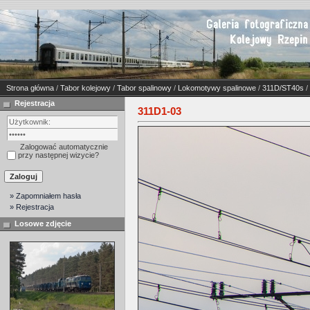
Strona główna
/
Tabor kolejowy
/
Tabor spalinowy
/
Lokomotywy spalinowe
/
311D/ST40s
/
Rejestracja
311D1-03
Zalogować automatycznie
przy następnej wizycie?
» Zapomniałem hasła
» Rejestracja
Losowe zdjęcie