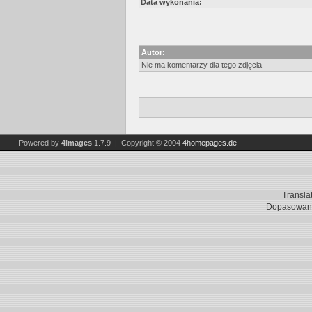
Data wykonania:
Autor:
Nie ma komentarzy dla tego zdjęcia
Powered by
4images
1.7.9 | Copyright © 2004
4homepages.de
Transla
Dopasowani