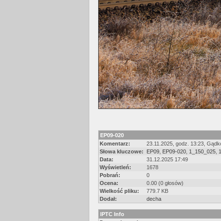
EP09-020
Komentarz:
23.11.2025, godz. 13:23, Gądk
Słowa kluczowe:
EP09
,
EP09-020
,
1_150_025
,
Data:
31.12.2025 17:49
Wyświetleń:
1678
Pobrań:
0
Ocena:
0.00 (0 głosów)
Wielkość pliku:
779.7 KB
Dodał:
decha
IPTC Info