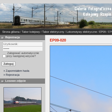
Strona główna
/
Tabor kolejowy
/
Tabor elektryczny
/
Lokomotywy elektryczne
/
EP09
/ EP
Rejestracja
EP09-020
Zalogować automatycznie
przy następnej wizycie?
» Zapomniałem hasła
» Rejestracja
Losowe zdjęcie