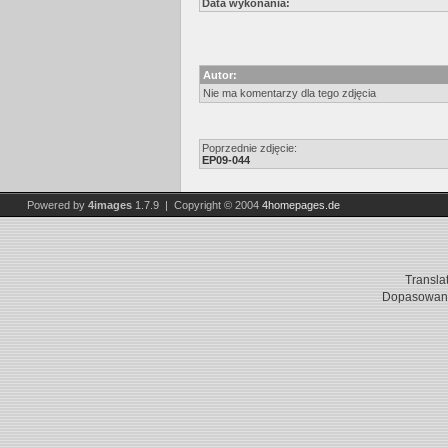
Data wykonania:
Autor:
Nie ma komentarzy dla tego zdjęcia
Poprzednie zdjęcie:
EP09-044
Powered by
4images
1.7.9 | Copyright © 2004
4homepages.de
Transla
Dopasowani