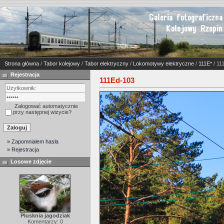
Strona główna
/
Tabor kolejowy
/
Tabor elektryczny
/
Lokomotywy elektryczne
/
111E*
/ 11
Rejestracja
111Ed-103
Zalogować automatycznie
przy następnej wizycie?
» Zapomniałem hasła
» Rejestracja
Losowe zdjęcie
Plusknia jagodziak
Komentarzy: 0