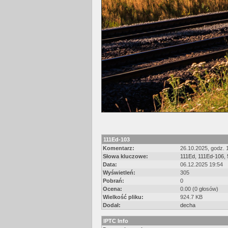
111Ed-103
Komentarz:
26.10.2025, godz. 
Słowa kluczowe:
111Ed
,
111Ed-106
,
Data:
06.12.2025 19:54
Wyświetleń:
305
Pobrań:
0
Ocena:
0.00 (0 głosów)
Wielkość pliku:
924.7 KB
Dodał:
decha
IPTC Info