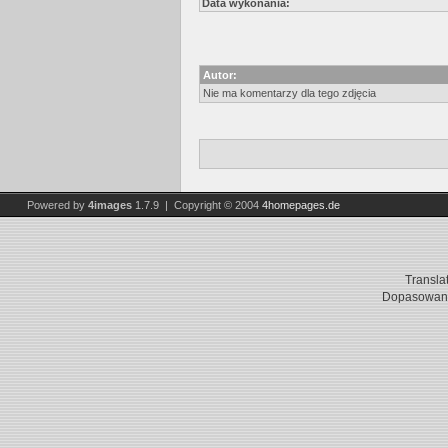
Data wykonania:
Autor:
Nie ma komentarzy dla tego zdjęcia
Powered by
4images
1.7.9 | Copyright © 2004
4homepages.de
Transla
Dopasowani