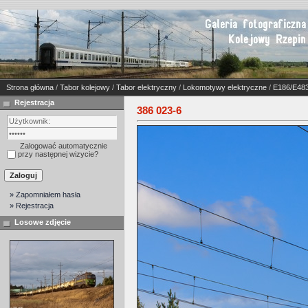
Strona główna
/
Tabor kolejowy
/
Tabor elektryczny
/
Lokomotywy elektryczne
/
E186/E483
Rejestracja
386 023-6
Zalogować automatycznie
przy następnej wizycie?
» Zapomniałem hasła
» Rejestracja
Losowe zdjęcie