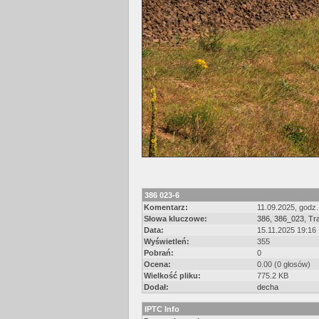
386 023-6
Komentarz:
11.09.2025, godz
Słowa kluczowe:
386
,
386_023
,
Tr
Data:
15.11.2025 19:16
Wyświetleń:
355
Pobrań:
0
Ocena:
0.00 (0 głosów)
Wielkość pliku:
775.2 KB
Dodał:
decha
IPTC Info