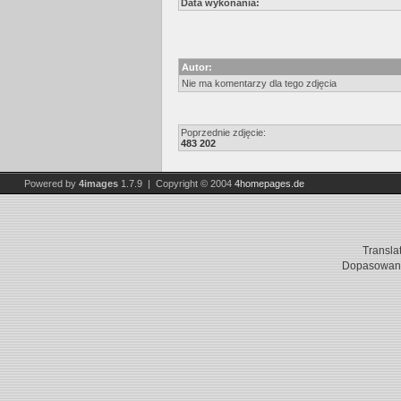
Data wykonania:
Autor:
Nie ma komentarzy dla tego zdjęcia
Poprzednie zdjęcie:
483 202
Powered by
4images
1.7.9 | Copyright © 2004
4homepages.de
Transla
Dopasowani