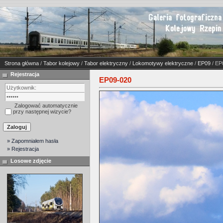
Strona główna
/
Tabor kolejowy
/
Tabor elektryczny
/
Lokomotywy elektryczne
/
EP09
/ EP
Rejestracja
EP09-020
Zalogować automatycznie
przy następnej wizycie?
» Zapomniałem hasła
» Rejestracja
Losowe zdjęcie