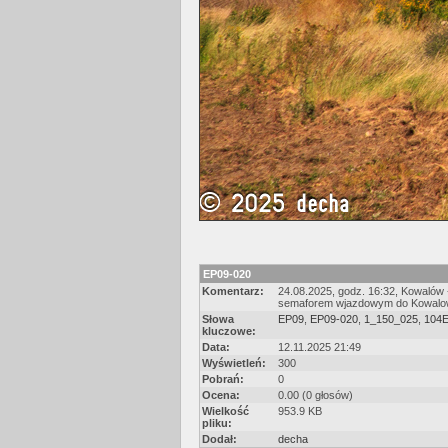
EP09-020
Komentarz:
24.08.2025, godz. 16:32, Kowalów 
semaforem wjazdowym do Kowalowa
Słowa
EP09
,
EP09-020
,
1_150_025
,
104
kluczowe:
Data:
12.11.2025 21:49
Wyświetleń:
300
Pobrań:
0
Ocena:
0.00 (0 głosów)
Wielkość
953.9 KB
pliku:
Dodał:
decha