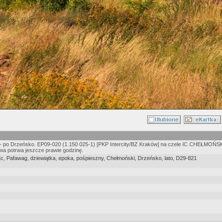
- po Drzeńsko. EP09-020 (1 150 025-1) [PKP Intercity/BZ Kraków] na czele IC CHEŁMOŃSKI 
 potrwa jeszcze prawie godzinę.
Ec
,
Pafawag
,
dziewiątka
,
epoka
,
pośpieszny
,
Chełmoński
,
Drzeńsko
,
lato
,
D29-821