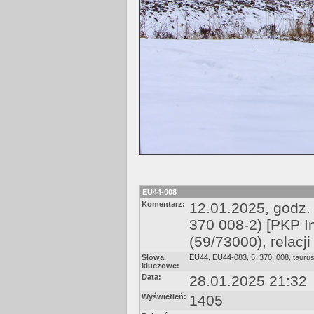
EU44-008
Komentarz:
12.01.2025, godz.
370 008-2) [PKP I
(59/73000), relacj
Słowa
EU44
,
EU44-083
,
5_370_008
,
tauru
kluczowe:
Data:
28.01.2025 21:32
Wyświetleń:
1405