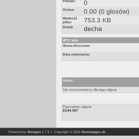
Pobrań:
0
Ocena:
0.00 (0 głosów)
Wielkość
753.3 KB
pliku:
Dodał:
decha
IPTC Info
Słowa kluczowe:
Data wykonania:
Autor:
Nie ma komentarzy dla tego zdjęcia
Poprzednie zdjęcie:
EU44-007
Powered by
4images
1.7.9 | Copyright © 2004
4homepages.de