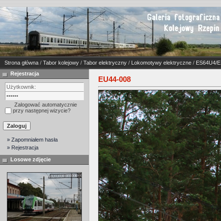
Strona główna
/
Tabor kolejowy
/
Tabor elektryczny
/
Lokomotywy elektryczne
/
ES64U4/
Rejestracja
EU44-008
Zalogować automatycznie
przy następnej wizycie?
» Zapomniałem hasła
» Rejestracja
Losowe zdjęcie