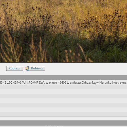
3 (3 160 424-0 [A]) [FDM-REW], w planie 484021, zmierza Odrzanką w kierunku Kostrzyna