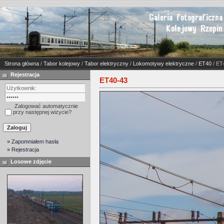
Strona główna
/
Tabor kolejowy
/
Tabor elektryczny
/
Lokomotywy elektryczne
/
ET40
/ ET
Rejestracja
ET40-43
Zalogować automatycznie
przy następnej wizycie?
» Zapomniałem hasła
» Rejestracja
Losowe zdjęcie