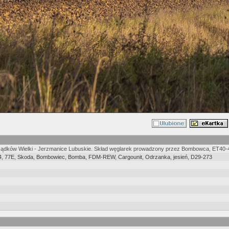
 Gądków Wielki - Jerzmanice Lubuskie. Skład węglarek prowadzony przez Bombowca, ET40-4
4
,
77E
,
Skoda
,
Bombowiec
,
Bomba
,
FDM-REW
,
Cargounit
,
Odrzanka
,
jesień
,
D29-273