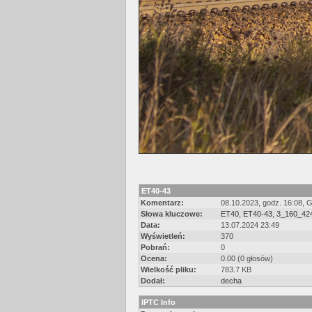
ET40-43
Komentarz:
08.10.2023, godz. 16:08,
Słowa kluczowe:
ET40
,
ET40-43
,
3_160_42
Data:
13.07.2024 23:49
Wyświetleń:
370
Pobrań:
0
Ocena:
0.00 (0 głosów)
Wielkość pliku:
783.7 KB
Dodał:
decha
IPTC Info