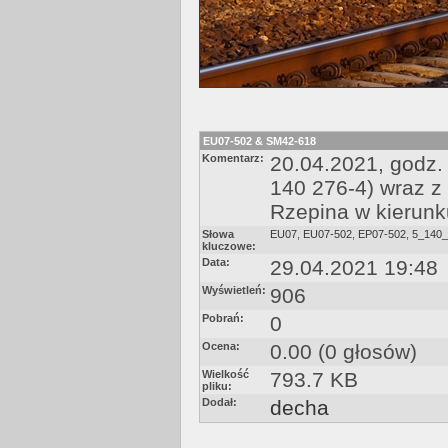
EU07-502 & SM42-618
Komentarz:
20.04.2021, godz.
140 276-4) wraz 
Rzepina w kierun
Słowa
EU07
,
EU07-502
,
EP07-502
,
5_140_
kluczowe:
Data:
29.04.2021 19:48
Wyświetleń:
906
Pobrań:
0
Ocena:
0.00 (0 głosów)
Wielkość
793.7 KB
pliku:
Dodał:
decha