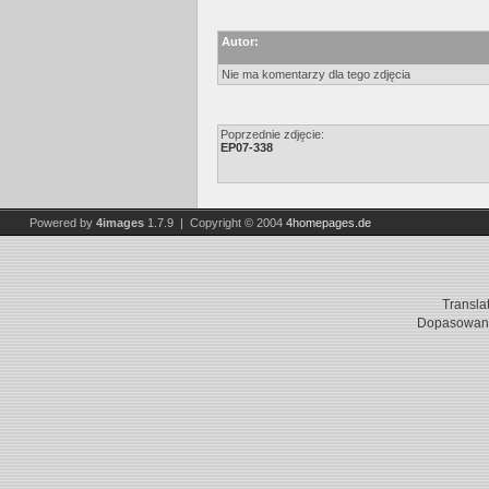
Autor:
Nie ma komentarzy dla tego zdjęcia
Poprzednie zdjęcie:
EP07-338
Powered by
4images
1.7.9 | Copyright © 2004
4homepages.de
Transla
Dopasowani