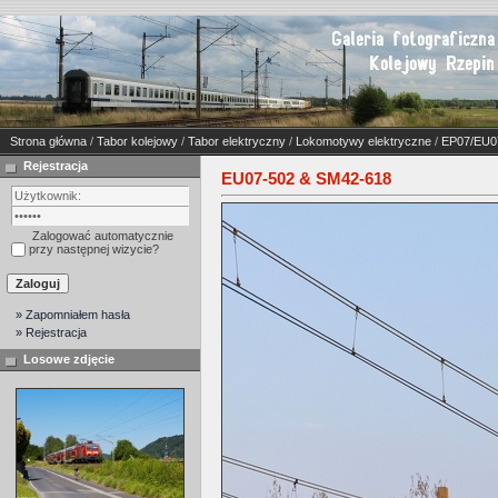
Strona główna
/
Tabor kolejowy
/
Tabor elektryczny
/
Lokomotywy elektryczne
/
EP07/EU0
Rejestracja
EU07-502 & SM42-618
Zalogować automatycznie
przy następnej wizycie?
» Zapomniałem hasła
» Rejestracja
Losowe zdjęcie