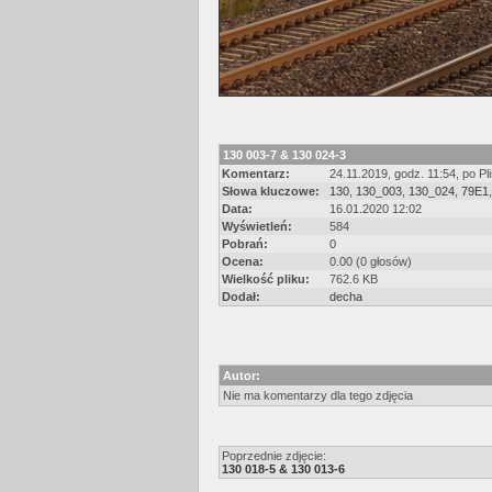
130 003-7 & 130 024-3
Komentarz:
24.11.2019, godz. 11:54, po 
Słowa kluczowe:
130
,
130_003
,
130_024
,
79E1
Data:
16.01.2020 12:02
Wyświetleń:
584
Pobrań:
0
Ocena:
0.00 (0 głosów)
Wielkość pliku:
762.6 KB
Dodał:
decha
Autor:
Nie ma komentarzy dla tego zdjęcia
Poprzednie zdjęcie:
130 018-5 & 130 013-6