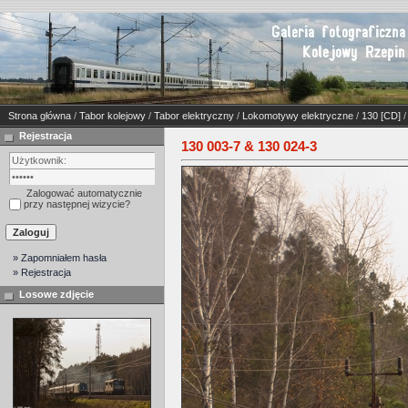
Strona główna
/
Tabor kolejowy
/
Tabor elektryczny
/
Lokomotywy elektryczne
/
130 [CD]
/
Rejestracja
130 003-7 & 130 024-3
Zalogować automatycznie
przy następnej wizycie?
» Zapomniałem hasła
» Rejestracja
Losowe zdjęcie