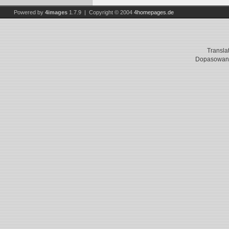
Powered by
4images
1.7.9 | Copyright © 2004
4homepages.de
Transla
Dopasowani