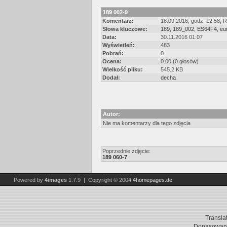
189 002-9
Komentarz:
18.09.2016, godz. 12:58, 
Słowa kluczowe:
189
,
189_002
,
ES64F4
,
eu
Data:
30.11.2016 01:07
Wyświetleń:
483
Pobrań:
0
Ocena:
0.00 (0 głosów)
Wielkość pliku:
545.2 KB
Dodał:
decha
Autor:
Nie ma komentarzy dla tego zdjęcia
Poprzednie zdjęcie:
189 060-7
Powered by
4images
1.7.9 | Copyright © 2004
4homepages.de
Transla
Dopasowani