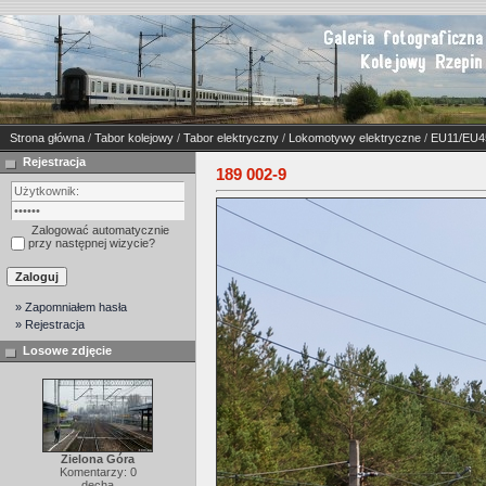
Strona główna
/
Tabor kolejowy
/
Tabor elektryczny
/
Lokomotywy elektryczne
/
EU11/EU4
Rejestracja
189 002-9
Zalogować automatycznie
przy następnej wizycie?
» Zapomniałem hasła
» Rejestracja
Losowe zdjęcie
Zielona Góra
Komentarzy: 0
decha