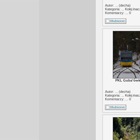
Autor: ... (
decha
)
Kategoria: ...
Kolej inac
Komentarzy: ... 0
PKL Guba³ów
Autor: ... (
decha
)
Kategoria: ...
Kolej inac
Komentarzy: ... 0