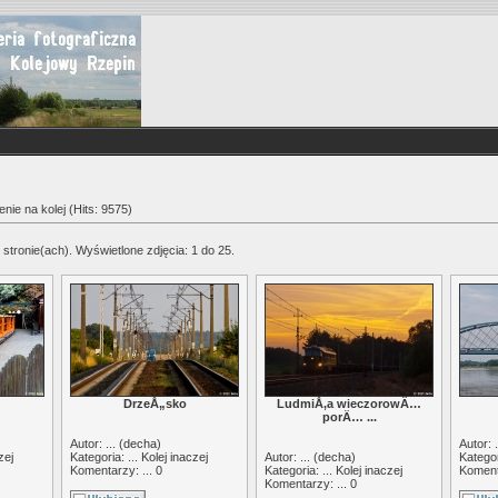
ie na kolej (Hits: 9575)
 stronie(ach). Wyświetlone zdjęcia: 1 do 25.
DrzeÅ„sko
LudmiÅ‚a wieczorowÄ…
porÄ… ...
Autor: ... (
decha
)
Autor: .
zej
Kategoria: ...
Kolej inaczej
Autor: ... (
decha
)
Kategor
Komentarzy: ... 0
Kategoria: ...
Kolej inaczej
Komenta
Komentarzy: ... 0