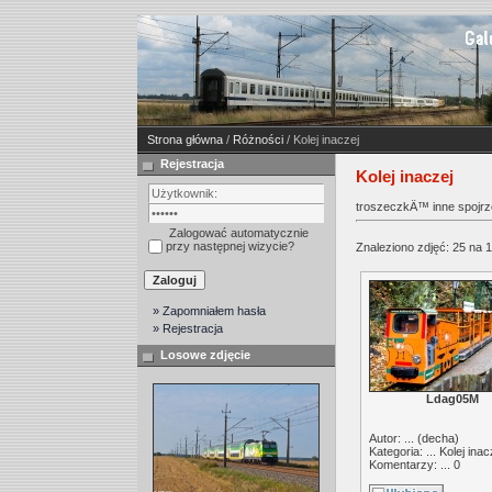
Strona główna
/
Różności
/ Kolej inaczej
Rejestracja
Kolej inaczej
troszeczkÄ™ inne spojrzen
Zalogować automatycznie
przy następnej wizycie?
Znaleziono zdjęć: 25 na 1
» Zapomniałem hasła
» Rejestracja
Losowe zdjęcie
Ldag05M
Autor: ... (
decha
)
Kategoria: ...
Kolej inac
Komentarzy: ... 0