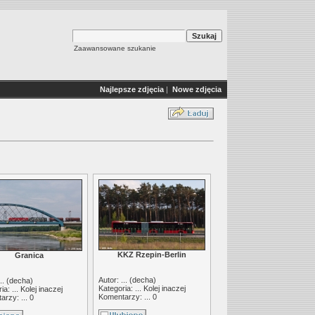
Zaawansowane szukanie
Najlepsze zdjęcia
|
Nowe zdjęcia
KKZ Rzepin-Berlin
Granica
Autor: ... (
decha
)
.. (
decha
)
Kategoria: ...
Kolej inaczej
ia: ...
Kolej inaczej
Komentarzy: ... 0
rzy: ... 0