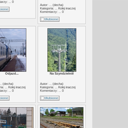
rzy: ... 0
Autor: ... (
decha
)
Kategoria: ...
Kolej inaczej
Komentarzy: ... 0
Odjazd...
Na Szyndzielniê
.. (
decha
)
Autor: ... (
decha
)
ia: ...
Kolej inaczej
Kategoria: ...
Kolej inaczej
rzy: ... 0
Komentarzy: ... 0