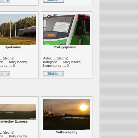
Spotkanie
PoÅ¼egnanie ...
.. (
decha
)
Autor: ... (
decha
)
ia: ...
Kolej inaczej
Kategoria: ...
Kolej inaczej
rzy: ... 0
Komentarzy: ... 0
šwietlny Express
Volkswageny
.. (
decha
)
ia: ...
Kolej inaczej