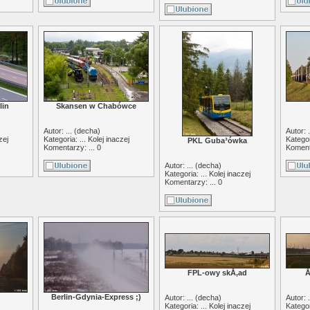
lin
Skansen w Chabówce
Autor: ... (
decha
)
Autor: .
zej
Kategoria: ...
Kolej inaczej
Kategor
PKL Guba³ówka
Komentarzy: ... 0
Komenta
Autor: ... (
decha
)
Kategoria: ...
Kolej inaczej
Komentarzy: ... 0
FPL-owy skÅ‚ad
Å
Berlin-Gdynia-Express ;)
Autor: ... (
decha
)
Autor: .
Kategoria: ...
Kolej inaczej
Kategor