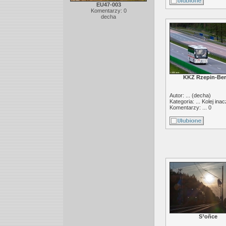
EU47-003
Komentarzy: 0
decha
KKZ Rzepin-Ber
Autor: ... (
decha
)
Kategoria: ...
Kolej inac
Komentarzy: ... 0
S³oñce