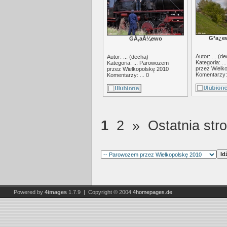
G³a¿ew
GÅ‚aÅ¼ewo
Autor: ... (
de
Autor: ... (
decha
)
Kategoria: ..
Kategoria: ...
Parowozem
przez Wielk
przez Wielkopolskę 2010
Komentarzy: 
Komentarzy: ... 0
1
2
»
Ostatnia str
Powered by
4images
1.7.9 | Copyright © 2004
4homepages.de