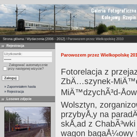
Strona główna
/
Wydarzenia [2006 - 2012]
/ Parowozem przez Wielkopolskę 2010
Rejestracja
Parowozem przez Wielkopolskę 20
Zalogować automatycznie
przy następnej wizycie?
Fotorelacja z przej
ZbÄ…szynek-MiÄ™d
» Zapomniałem hasła
MiÄ™dzychÃ³d-Åo
» Rejestracja
Losowe zdjęcie
Wolsztyn, zorganizo
przybyÅ‚y na parad
skÅ‚ad z ChabÃ³wki - 
wagon bagaÅ¼owy ty