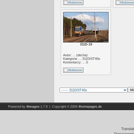
311D-19
Autor: ... (
decha
)
Kategoria: ...
311D/ST40s
Komentarzy: ... 0
Powered by
4images
1.7.9 | Copyright © 2004
4homepages.de
Transla