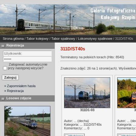
Strona główna
/
Tabor kolejowy
/
Tabor spalinowy
/
Lokomotywy spalinowe
/ 311D/ST40s
Rejestracja
311D/ST40s
Terminatory na polskich torach (Hits: 8540)
Zalogować automatycznie
przy następnej wizycie?
Znaleziono zdjęć: 26 na 1 stronie(ach). Wyświetlone
» Zapomniałem hasła
» Rejestracja
Losowe zdjęcie
311D1-03
3
Autor: ... (
decha
)
Autor: ... (
de
Kategoria: ...
311D/ST40s
Kategoria: ..
Komentarzy: ... 0
Komentarzy: 