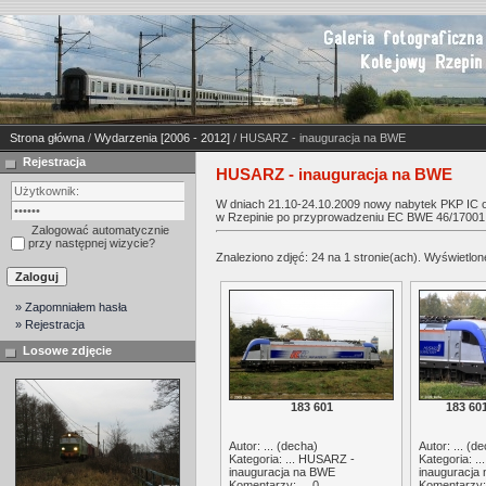
Strona główna
/
Wydarzenia [2006 - 2012]
/ HUSARZ - inauguracja na BWE
Rejestracja
HUSARZ - inauguracja na BWE
W dniach 21.10-24.10.2009 nowy nabytek PKP IC o
w Rzepinie po przyprowadzeniu EC BWE 46/17001 
Zalogować automatycznie
przy następnej wizycie?
Znaleziono zdjęć: 24 na 1 stronie(ach). Wyświetlone
» Zapomniałem hasła
» Rejestracja
Losowe zdjęcie
183 601
183 60
Autor: ... (
decha
)
Autor: ... (
de
Kategoria: ...
HUSARZ -
Kategoria: ..
inauguracja na BWE
inauguracja
Komentarzy: ... 0
Komentarzy: 