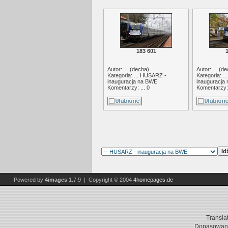
183 601
Autor: ... (
decha
)
Autor: ... (
de
Kategoria: ...
HUSARZ -
Kategoria: ..
inauguracja na BWE
inauguracja
Komentarzy: ... 0
Komentarzy: 
Powered by
4images
1.7.9 | Copyright © 2004
4homepages.de
Transla
Dopasowani