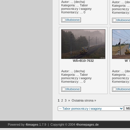
Autor: ... (
decha
)
Autor: ... (
de
Kategoria: ...
Tabor
Kategoria: ..
pomocniczy i wagony
pomocniczy 
Komentarzy: ... 0
Komentarzy: 
WÅ»B10-7632
W¯
Autor: ... (
decha
)
Autor: ... (
de
Kategoria: ...
Tabor
Kategoria: ..
pomocniczy i wagony
pomocniczy 
Komentarzy: ... 0
Komentarzy: 
1
2
3
»
Ostatnia strona »
Powered by
4images
1.7.9 | Copyright © 2004
4homepages.de