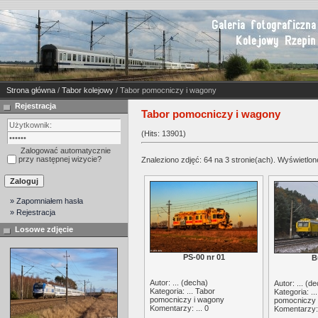
Strona główna
/
Tabor kolejowy
/ Tabor pomocniczy i wagony
Rejestracja
Tabor pomocniczy i wagony
(Hits: 13901)
Zalogować automatycznie
przy następnej wizycie?
Znaleziono zdjęć: 64 na 3 stronie(ach). Wyświetlone
» Zapomniałem hasła
» Rejestracja
Losowe zdjęcie
PS-00 nr 01
B
Autor: ... (
decha
)
Autor: ... (
de
Kategoria: ...
Tabor
Kategoria: ..
pomocniczy i wagony
pomocniczy 
Komentarzy: ... 0
Komentarzy: 