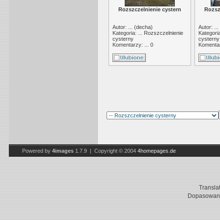
Rozszczelnienie cystern
Rozsz
Autor: ... (
decha
)
Autor: ... 
Kategoria: ...
Rozszczelnienie
Kategoria
cysterny
cysterny
Komentarzy: ... 0
Komentarz
Powered by
4images
1.7.9 | Copyright © 2004
4homepages.de
Transla
Dopasowani