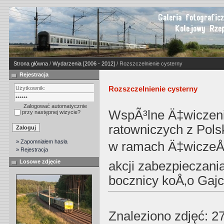
Strona główna
/
Wydarzenia [2006 - 2012]
/ Rozszczelnienie cysterny
Rejestracja
Rozszczelnienie cysterny
Zalogować automatycznie
WspÃ³lne Ä‡wiczeni
przy następnej wizycie?
ratowniczych z Pols
» Zapomniałem hasła
w ramach Ä‡wiczeÅ„ 
» Rejestracja
Losowe zdjęcie
akcji zabezpieczani
bocznicy koÅ‚o Gajc
Znaleziono zdjęć: 27