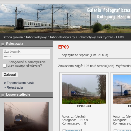
Strona główna
/
Tabor kolejowy
/
Tabor elektryczny
/
Lokomotywy elektryczne
/ EP09
Rejestracja
EP09
... najszybsze "epoki" (Hits: 21403)
Zalogować automatycznie
przy następnej wizycie?
Znaleziono zdjęć: 126 na 5 stronie(ach). Wyświetlon
» Zapomniałem hasła
» Rejestracja
Losowe zdjęcie
EP09-044
E
Autor: ... (
decha
)
Autor: ... (
de
Kategoria: ...
EP09
Kategoria: ..
Komentarzy: ... 0
Komentarzy: 