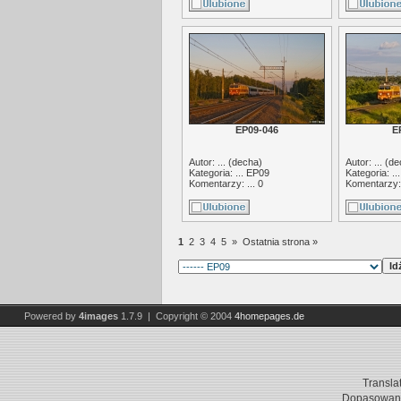
EP09-046
E
Autor: ... (
decha
)
Autor: ... (
de
Kategoria: ...
EP09
Kategoria: ..
Komentarzy: ... 0
Komentarzy: 
1
2
3
4
5
»
Ostatnia strona »
Powered by
4images
1.7.9 | Copyright © 2004
4homepages.de
Transla
Dopasowani